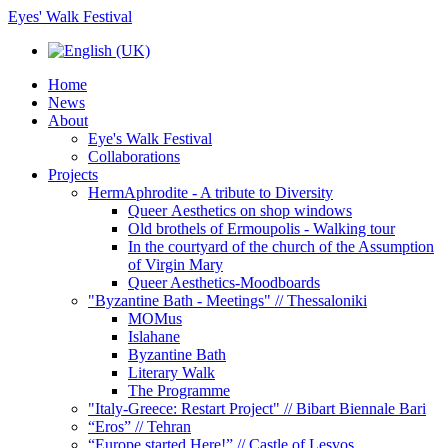
Eyes' Walk Festival
Home
News
About
Eye's Walk Festival
Collaborations
Projects
HermAphrodite - A tribute to Diversity
Queer Αesthetics on shop windows
Old brothels of Ermoupolis - Walking tour
In the courtyard of the church of the Assumption
of Virgin Mary
Queer Aesthetics-Moodboards
"Byzantine Bath - Meetings" // Thessaloniki
MOMus
Islahane
Byzantine Bath
Literary Walk
The Programme
"Italy-Greece: Restart Project" // Bibart Biennale Bari
“Eros” // Tehran
“Europe started Here!” // Castle of Lesvos