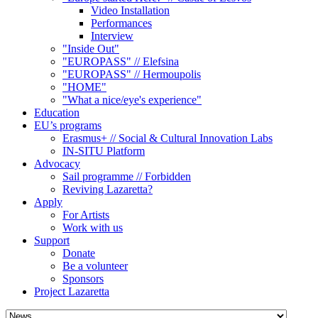
Video Installation
Performances
Interview
"Inside Out"
"EUROPASS" // Elefsina
"EUROPASS" // Hermoupolis
"HOME"
"What a nice/eye's experience"
Education
EU’s programs
Erasmus+ // Social & Cultural Innovation Labs
IN-SITU Platform
Advocacy
Sail programme // Forbidden
Reviving Lazaretta?
Apply
For Artists
Work with us
Support
Donate
Be a volunteer
Sponsors
Project Lazaretta