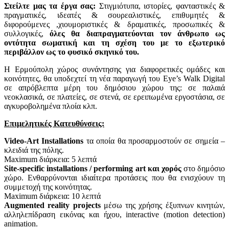
Στείλτε μας τα έργα σας:
Στιγμιότυπα, ιστορίες, φανταστικές &
πραγματικές, ιδεατές & σουρεαλιστικές, επιθυμητές &
διφορούμενες ,χιουμοριστικές & δραματικές, προσωπικές &
συλλογικές,
όλες θα διαπραγματεύονται τον άνθρωπο ως
οντότητα σωματική και τη σχέση του με το εξωτερικό
περιβάλλον ως το φυσικό σκηνικό του.
Η Ερμούπολη χώρος συνάντησης για διαφορετικές ομάδες και
κοινότητες, θα υποδεχτεί τη νέα παραγωγή του Eye’s Walk Digital
σε απρόβλεπτα μέρη του δημόσιου χώρου της: σε παλαιά
νεοκλασικά, σε πλατείες, σε στενά, σε ερειπωμένα εργοστάσια, σε
αγκυροβολημένα πλοία κλπ.
Επιμελητικές Κατευθύνσεις:
Video-Art Installations
τα οποία θα προσαρμοστούν σε σημεία –
κλειδιά της πόλης.
Maximum διάρκεια: 5 λεπτά
Site-specific installations / performing art και χορός
στο δημόσιο
χώρο. Ενθαρρύνονται ιδιαίτερα προτάσεις που θα ενισχύουν τη
συμμετοχή της κοινότητας.
Maximum διάρκεια: 10 λεπτά
Augmented reality projects
μέσω της χρήσης έξυπνων κινητών,
αλληλεπίδραση εικόνας και ήχου, interactive (motion detection)
animation.